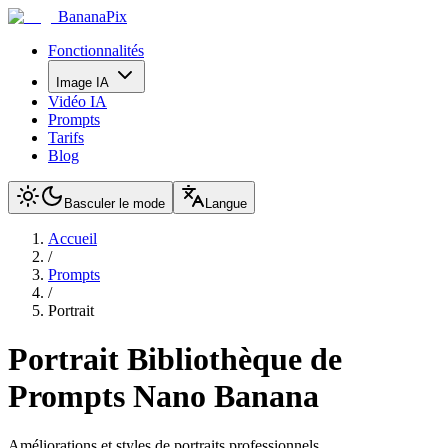
BananaPix
Fonctionnalités
Image IA
Vidéo IA
Prompts
Tarifs
Blog
Basculer le mode
Langue
Accueil
/
Prompts
/
Portrait
Portrait
Bibliothèque de
Prompts Nano Banana
Améliorations et styles de portraits professionnels