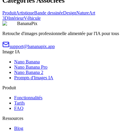
Catégories Associées
Produit
Artistique
Bande dessinée
Design
Nature
Art
3D
Intérieur
Véhicule
BananaPix
Retouche d'images professionnelle alimentée par l'IA pour tous
support@bananapix.app
Image IA
Nano Banana
Nano Banana Pro
Nano Banana 2
Prompts d'Images IA
Produit
Fonctionnalités
Tarifs
FAQ
Ressources
Blog