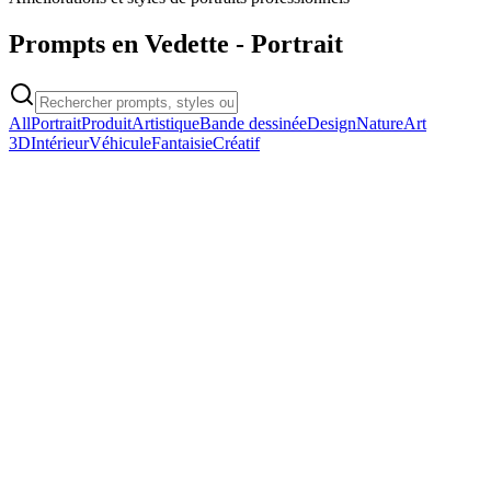
Prompts en Vedette
-
Portrait
All
Portrait
Produit
Artistique
Bande dessinée
Design
Nature
Art
3D
Intérieur
Véhicule
Fantaisie
Créatif
portrait
3D Cartoon Style Character
3D Cartoon Style Character
Copier
Essayer le Prompt
portrait
6x6 Grid Product Photography Showcase
6x6 Grid Product Photography Showcase
Copier
Essayer le Prompt
portrait
Model Standing on Floor of Black White Billboards