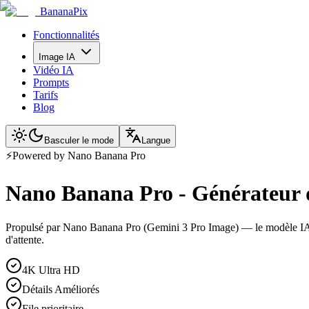
BananaPix
Fonctionnalités
Image IA
Vidéo IA
Prompts
Tarifs
Blog
Basculer le mode
Langue
⚡
Powered by Nano Banana Pro
Nano Banana Pro - Générateur 
Propulsé par Nano Banana Pro (Gemini 3 Pro Image) — le modèle IA ava
d'attente.
4K Ultra HD
Détails Améliorés
File prioritaire