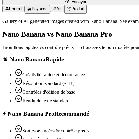
Essayer
👤
Portrait
🏔️
Paysage
🎨
Art
📦
Produit
Gallery of AI-generated images created with Nano Banana. See example
Nano Banana vs Nano Banana Pro
Brouillons rapides vs contrôle précis — choisissez le bon modèle pour 
🍌
Nano Banana
Rapide
Créativité rapide et décontractée
Résolution standard (~1K)
Contrôles d'édition de base
Rendu de texte standard
⚡
Nano Banana Pro
Recommandé
Sorties avancées & contrôle précis