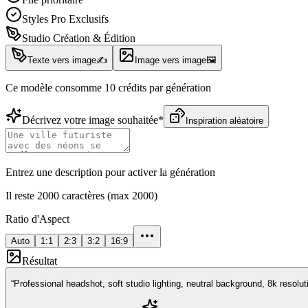
Styles Pro Exclusifs
Studio Création & Édition
Texte vers image
✍️
Image vers image
🖼️
Ce modèle consomme 10 crédits par génération
Décrivez votre image souhaitée
*
Inspiration aléatoire
Entrez une description pour activer la génération
Il reste 2000 caractères (max 2000)
Ratio d'Aspect
Auto
1:1
2:3
3:2
16:9
Résultat
“
Professional headshot, soft studio lighting, neutral background, 8k resolut