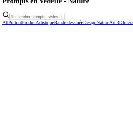
Prompts en Vedette
-
Nature
All
Portrait
Produit
Artistique
Bande dessinée
Design
Nature
Art 3D
Intér
nature
Young Asian Girl in Concrete Courtyard
Young Asian Girl in Concrete Courtyard
Copier
Essayer le Prompt
nature
Selfie with Deadpool at Avengers Tower
Selfie with Deadpool at Avengers Tower
Copier
Essayer le Prompt
nature
3D Game Level Map Poster
3D Game Level Map Poster