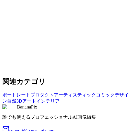
Surfing on Orange Juice
Surfing on Orange Juice
コピー
プロンプトを試す
fantasy
Giant Vortex Breaking Storm Clouds Over City
Giant Vortex Breaking Storm Clouds Over City
コピー
プロンプトを試す
関連カテゴリ
ポートレート
プロダクト
アーティスティック
コミック
デザイ
ン
自然
3Dアート
インテリア
BananaPix
誰でも使えるプロフェッショナルAI画像編集
support@bananapix.app