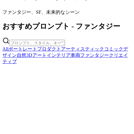
ファンタジー、SF、未来的なシーン
おすすめプロンプト
-
ファンタジー
All
ポートレート
プロダクト
アーティスティック
コミック
デ
ザイン
自然
3Dアート
インテリア
車両
ファンタジー
クリエイ
ティブ
fantasy
1920s Arthur Rackham Style Fairy Tale Illustration
1920s Arthur Rackham Style Fairy Tale Illustration
コピー
プロンプトを試す
fantasy
2077 Cyberpunk Warm-Toned Sci-Fi Comic Scene
2077 Cyberpunk Warm-Toned Sci-Fi Comic Scene