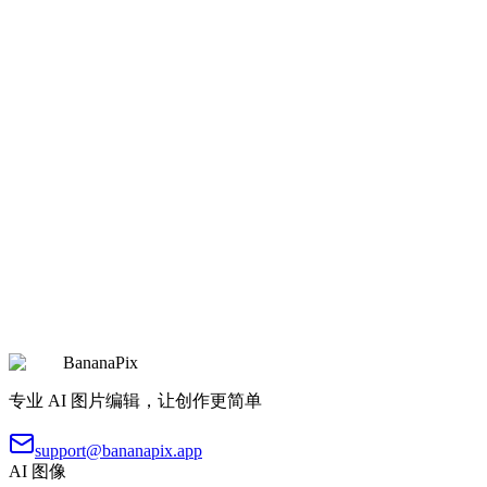
复制
试用提示词
nature
Candid Mountain Hiking Portrait
Candid Mountain Hiking Portrait
复制
试用提示词
nature
Ink Style Dreamy Poetic Atmosphere
Ink Style Dreamy Poetic Atmosphere
复制
试用提示词
BananaPix
专业 AI 图片编辑，让创作更简单
support@bananapix.app
AI 图像