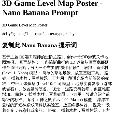
3D Game Level Map Poster
-
Nano Banana Prompt
3D Game Level Map Poster
#
clay
#
gaming
#
landscape
#
poster
#
typography
复制此 Nano Banana 提示词
基于主题 [前端工程师的进阶之路]，创作一张3D游戏关卡地
图海报。 画面结构： 一条蜿蜒曲折的 3D 道路从画面底部延
伸至顶部云端，分为三个主要的“关卡阶段”： 底部：新手村
(Level 1: Noob) 模型： 简单的草地场景。放置基础工具。 路
标： 插着木牌，写着标题，下方用一段话介绍当前等级的标
准。 中部：试炼场 (Level 10: Pro) 模型： 地形变得复杂（森林
或岩石）。放置进阶装备。 视觉： 道路变得陡峭，象征难度
增加。 路标： 插着木牌，写着标题，下方用一段话介绍当前
等级的标准。 顶部：神之殿 (Level 99: Master) 模型： 漂浮在
云端的辉煌神殿或高科技实验室。放置终极神器。 视觉： 发
着金光，有彩虹或宝箱。 路标： 插着木牌，写着标题，下方