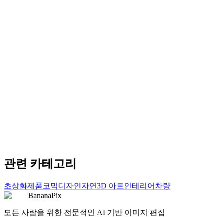
복사
프롬프트 사용하기
artistic
Retro Pixel Art
Convert to classic pixel art game style
복사
프롬프트 사용하기
artistic
Watercolor Portrait
Delicate watercolor painting effect
복사
프롬프트 사용하기
관련 카테고리
초상화
제품
코믹
디자인
자연
3D 아트
인테리어
차량
BananaPix
모든 사람을 위한 전문적인 AI 기반 이미지 편집