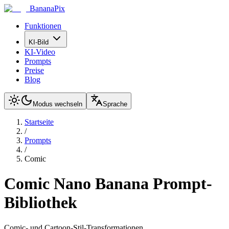
BananaPix
Funktionen
KI-Bild
KI-Video
Prompts
Preise
Blog
Modus wechseln
Sprache
Startseite
/
Prompts
/
Comic
Comic
Nano Banana Prompt-
Bibliothek
Comic- und Cartoon-Stil-Transformationen