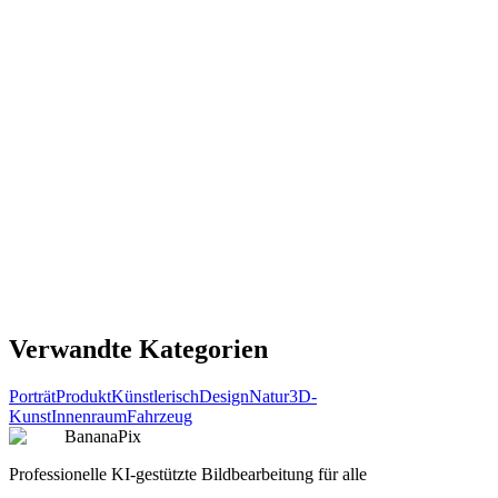
comic
Pixar Style Character Sheet
Pixar Style Character Sheet
Kopieren
Prompt ausprobieren
comic
High-Quality Soft Plush Toy
High-Quality Soft Plush Toy
Kopieren
Prompt ausprobieren
Verwandte Kategorien
Porträt
Produkt
Künstlerisch
Design
Natur
3D-
Kunst
Innenraum
Fahrzeug
BananaPix
Professionelle KI-gestützte Bildbearbeitung für alle