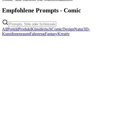
Empfohlene Prompts
-
Comic
All
Porträt
Produkt
Künstlerisch
Comic
Design
Natur
3D-
Kunst
Innenraum
Fahrzeug
Fantasy
Kreativ
comic
Black and White Comic Style Illustration
Black and White Comic Style Illustration
Kopieren
Prompt ausprobieren
comic
Character Portrait Sketch
Character Portrait Sketch
Kopieren
Prompt ausprobieren
comic
Cinematic Shot Style