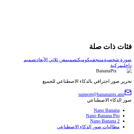
Japanese Ukiyo-e Shadow Puppet Art
Japanese Ukiyo-e Shadow Puppet Art
نسخ
جرب الأمر
فئات ذات صلة
صورة شخصية
منتج
فني
كوميك
تصميم
فن ثلاثي الأبعاد
تصميم
داخلي
مركبة
BananaPix
تحرير صور احترافي بالذكاء الاصطناعي للجميع
support@bananapix.app
صور الذكاء الاصطناعي
Nano Banana
Nano Banana Pro
Nano Banana 2
مطالبات صور الذكاء الاصطناعي