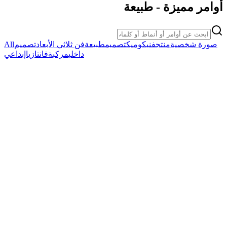
أوامر مميزة
-
طبيعة
صورة شخصية
منتج
فني
كوميك
تصميم
طبيعة
فن ثلاثي الأبعاد
تصميم
All
داخلي
مركبة
فانتازيا
إبداعي
nature
Young Asian Girl in Concrete Courtyard
Young Asian Girl in Concrete Courtyard
نسخ
جرب الأمر
nature
Selfie with Deadpool at Avengers Tower
Selfie with Deadpool at Avengers Tower
نسخ
جرب الأمر
nature
3D Game Level Map Poster