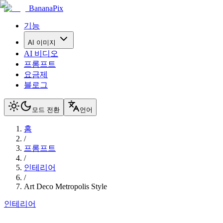
BananaPix
기능
AI 이미지
AI 비디오
프롬프트
요금제
블로그
모드 전환
언어
홈
/
프롬프트
/
인테리어
/
Art Deco Metropolis Style
인테리어