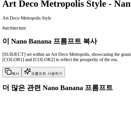
Art Deco Metropolis Style
-
Nan
Art Deco Metropolis Style
#
architecture
이 Nano Banana 프롬프트 복사
[SUBJECT] set within an Art Deco Metropolis, showcasing the grandeur
[COLOR1] and [COLOR2] to reflect the prosperity of the era.
복사
프롬프트 사용하기
더 많은 관련 Nano Banana 프롬프트
interior
3D Hyper-Realistic Scene Model
3D Hyper-Realistic Scene Model