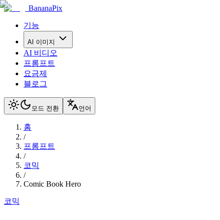
BananaPix
기능
AI 이미지
AI 비디오
프롬프트
요금제
블로그
모드 전환
언어
홈
/
프롬프트
/
코믹
/
Comic Book Hero
코믹