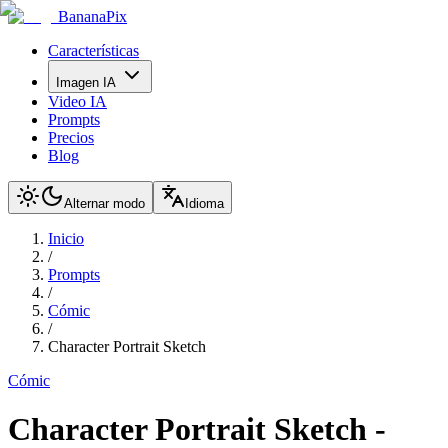
BananaPix
Características
Imagen IA
Video IA
Prompts
Precios
Blog
Alternar modo
Idioma
Inicio
/
Prompts
/
Cómic
/
Character Portrait Sketch
Cómic
Character Portrait Sketch
-