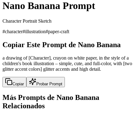
Nano Banana Prompt
Character Portrait Sketch
#
character
#
illustration
#
paper-craft
Copiar Este Prompt de Nano Banana
a drawing of [Character], crayon on white paper, in the style of a
children's book illustration – simple, cute, and full-color, with [two
glitter accent colors] glitter accents and high detail.
Copiar
Probar Prompt
Más Prompts de Nano Banana
Relacionados
comic
Black and White Comic Style Illustration
Black and White Comic Style Illustration